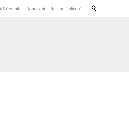
Skip

l & Contatti
Donazioni
Italiano
(
Italiano
)
to
content