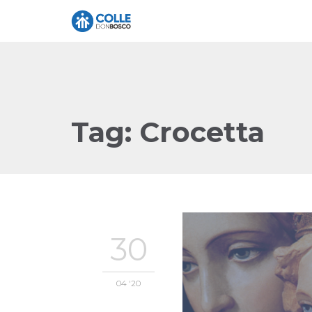
Tag:
Crocetta
30
04 '20