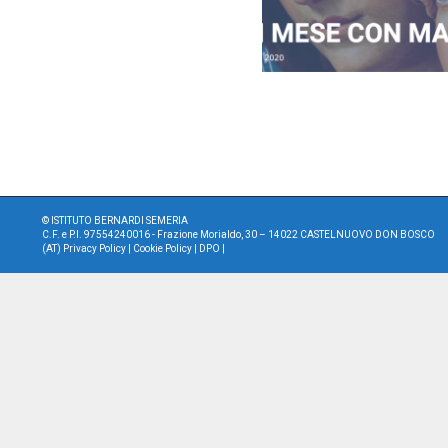
©
ISTITUTO BERNARDI SEMERIA
C.F. e P.I. 97554240016 - Frazione Morialdo, 30 – 14022 CASTELNUOVO DON BOSCO
(AT)
Privacy Policy
|
Cookie Policy
|
DPO
|