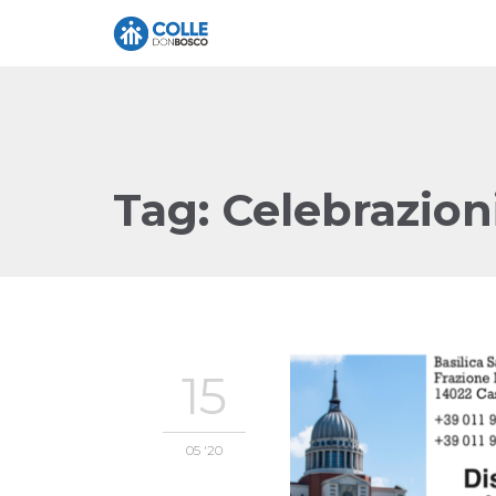
Tag:
Celebrazion
15
05 '20