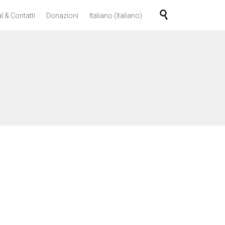
Skip

l & Contatti
Donazioni
Italiano
(
Italiano
)
to
content