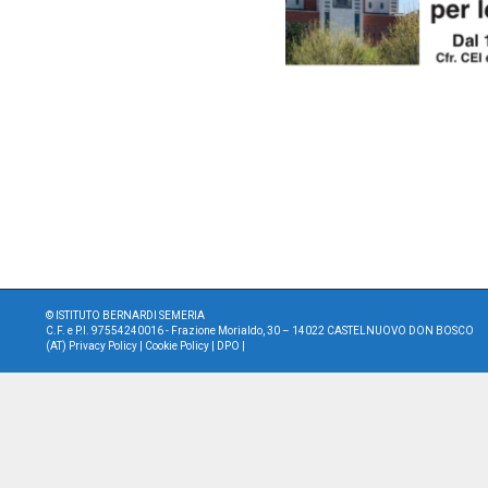
©
ISTITUTO BERNARDI SEMERIA
C.F. e P.I. 97554240016 - Frazione Morialdo, 30 – 14022 CASTELNUOVO DON BOSCO
(AT)
Privacy Policy
|
Cookie Policy
|
DPO
|