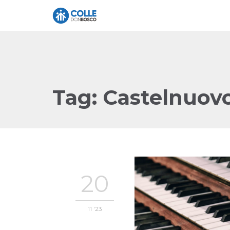
Tag:
Castelnuov
20
11 '23