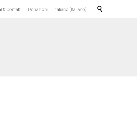
Skip

l & Contatti
Donazioni
Italiano
(
Italiano
)
to
content