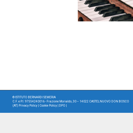
©
ISTITUTO BERNARDI SEMERIA
C.F. e P.I. 97554240016 - Frazione Morialdo, 30 – 14022 CASTELNUOVO DON BOSCO
(AT)
Privacy Policy
|
Cookie Policy
|
DPO
|