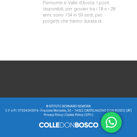
Piemonte e Valle d’Aosta. I posti
disponibili, per giovani tra i 18 e i 28
anni, sono 154 in 59 sedi, per
progetti che hanno durata di…
©
ISTITUTO BERNARDI SEMERIA
C.F. e P.I. 97554240016 - Frazione Morialdo, 30 – 14022 CASTELNUOVO DON BOSCO (AT)
Privacy Policy
|
Cookie Policy
|
DPO
|