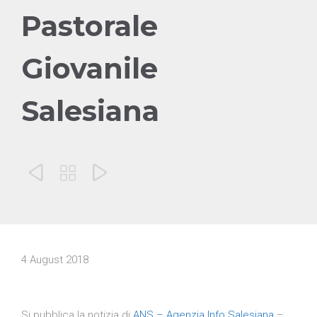
Pastorale
Giovanile
Salesiana



4 August 2018
Si pubblica la notizia di
ANS – Agenzia Info Salesiana
–