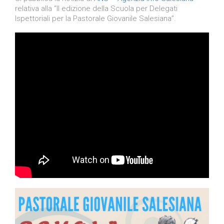
relativa alla “II edizione della Scuola per Delegati
Ispettoriali per la Pastorale Giovanile Salesiana”.