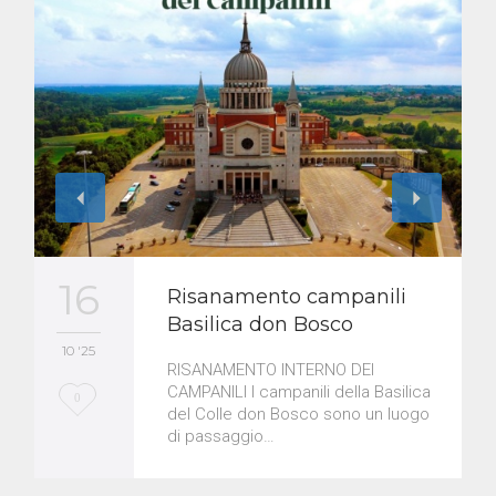
16
Risanamento campanili
Basilica don Bosco
10 '25
RISANAMENTO INTERNO DEI
CAMPANILI I campanili della Basilica
L
0
del Colle don Bosco sono un luogo
o
di passaggio…
v