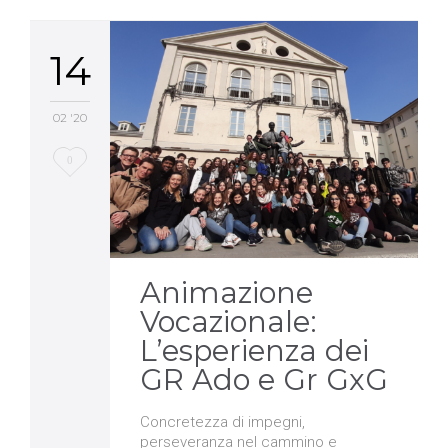
14
02 '20
Love
0
it
Animazione
Vocazionale:
L’esperienza dei
GR Ado e Gr GxG
Concretezza di impegni,
perseveranza nel cammino e