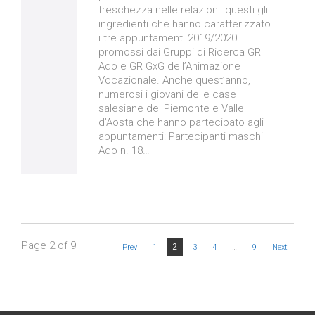
freschezza nelle relazioni: questi gli
ingredienti che hanno caratterizzato
i tre appuntamenti 2019/2020
promossi dai Gruppi di Ricerca GR
Ado e GR GxG dell’Animazione
Vocazionale. Anche quest’anno,
numerosi i giovani delle case
salesiane del Piemonte e Valle
d’Aosta che hanno partecipato agli
appuntamenti: Partecipanti maschi
Ado n. 18…
Page 2 of 9
2
Prev
1
3
4
…
9
Next