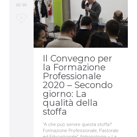
02 '20
Love
0
it
Il Convegno per
la Formazione
Professionale
2020 – Secondo
giorno: La
qualità della
stoffa
“A che può servire questa stoffa?
Formazione Professionale, Pastorale
ed Educazionale” Antropologia – La