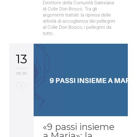
Direttore della Comunità Salesiana
di Colle Don Bosco. Tra gli
argomenti trattati: la ripresa delle
attività di accoglienza dei pellegrini
al Colle Don Bosco; i pellegrini da
tutto…
13
05 '20
Love
0
it
«9 passi insieme
a Maria»: la