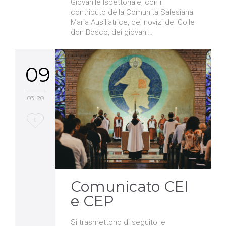
Giovanile Ispettoriale, con il
contributo della Comunità Salesiana
Maria Ausiliatrice, dei novizi del Colle
don Bosco, dei giovani…
09
03 '20
Love
0
it
Comunicato CEI
e CEP
Si trasmettono di seguito le