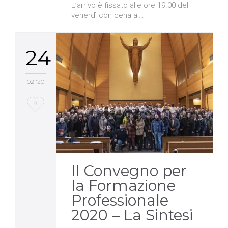
L’arrivo è fissato alle ore 19.00 del
venerdì con cena al…
24
02 '20
Love
0
it
Il Convegno per
la Formazione
Professionale
2020 – La Sintesi